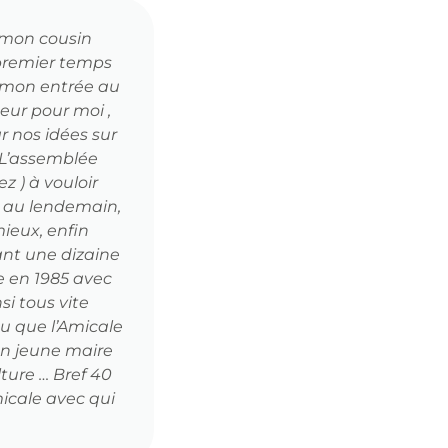
e mon cousin
Mon arrivée : je m’étais mi
 premier temps
rencontré Pierre Aumasso
e mon entrée au
tennis de table organisait 
eur pour moi ,
(j’étais membre sympathisa
r nos idées sur
week-end, je ne pouvais p
. L’assemblée
du samedi après-midi et 
z ) à vouloir
même un jour de congé pour
r au lendemain,
la Chevrolière et gracieu
mieux, enfin
avec convivialité et j’atte
rant une dizaine
nous nous sommes occupé
le en 1985 avec
demandé (pour le mardi)
si tous vite
adultes et à tous les cha
u que l’Amicale
apprécié les contacts humai
un jeune maire
beaucoup étoffée, a multipl
ture … Bref 40
icale avec qui