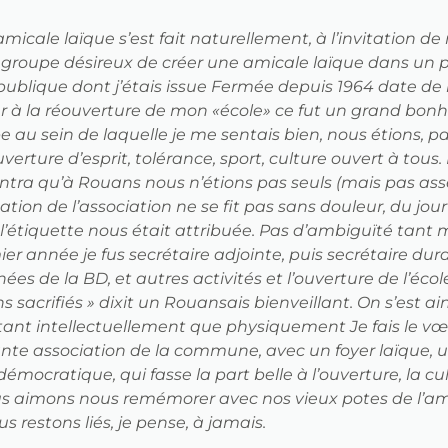
icale laïque s’est fait naturellement, à l’invitation d
t groupe désireux de créer une amicale laïque dans un
le publique dont j’étais issue Fermée depuis 1964 date d
r à la réouverture de mon «école» ce fut un grand bonh
 au sein de laquelle je me sentais bien, nous étions, pa
verture d’esprit, tolérance, sport, culture ouvert à tous
ntra qu’à Rouans nous n’étions pas seuls (mais pas asse
ion de l’association ne se fit pas sans douleur, du jou
l’étiquette nous était attribuée. Pas d’ambiguïté tant 
ier année je fus secrétaire adjointe, puis secrétaire du
ées de la BD, et autres activités et l’ouverture de l’éco
sacrifiés » dixit un Rouansais bienveillant. On s’est ain
ant intellectuellement que physiquement Je fais le vœ
tante association de la commune, avec un foyer laïque, 
ocratique, qui fasse la part belle à l’ouverture, la cul
us aimons nous remémorer avec nos vieux potes de l’am
us restons liés, je pense, à jamais.