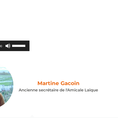
pour
augmenter
ou
diminuer
le
volume.
Utilisez
00
les
flèches
haut/bas
pour
augmenter
ou
Martine Gacoin
diminuer
Ancienne secrétaire de l'Amicale Laïque
le
volume.