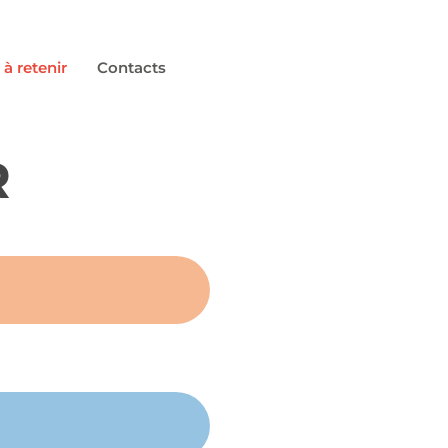
 à retenir
Contacts
R