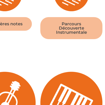
ères notes
Parcours
Découverte
Instrumentale